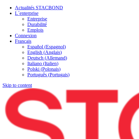
Actualités STACBOND
L´enterprise
Entreprise
Durabilité
Emplois
Connexion
Français
Español
(
Espagnol
)
English
(
Anglais
)
Deutsch
(
Allemand
)
Italiano
(
Italien
)
Polski
(
Polonais
)
Português
(
Portugais
)
Skip to content