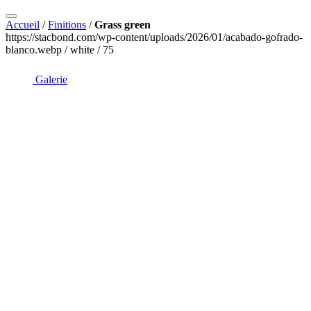
Accueil
/
Finitions
/
Grass green
https://stacbond.com/wp-content/uploads/2026/01/acabado-gofrado-
blanco.webp / white / 75
Galerie