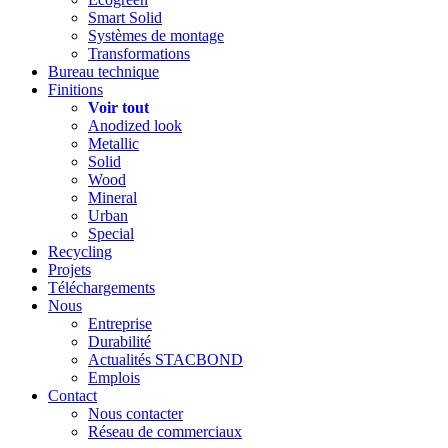
Smart Solid
Systèmes de montage
Transformations
Bureau technique
Finitions
Voir tout
Anodized look
Metallic
Solid
Wood
Mineral
Urban
Special
Recycling
Projets
Téléchargements
Nous
Entreprise
Durabilité
Actualités STACBOND
Emplois
Contact
Nous contacter
Réseau de commerciaux