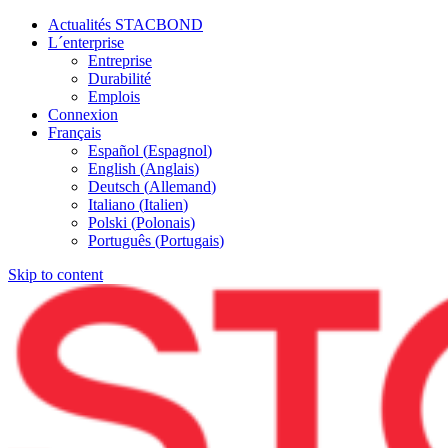
Actualités STACBOND
L´enterprise
Entreprise
Durabilité
Emplois
Connexion
Français
Español
(
Espagnol
)
English
(
Anglais
)
Deutsch
(
Allemand
)
Italiano
(
Italien
)
Polski
(
Polonais
)
Português
(
Portugais
)
Skip to content