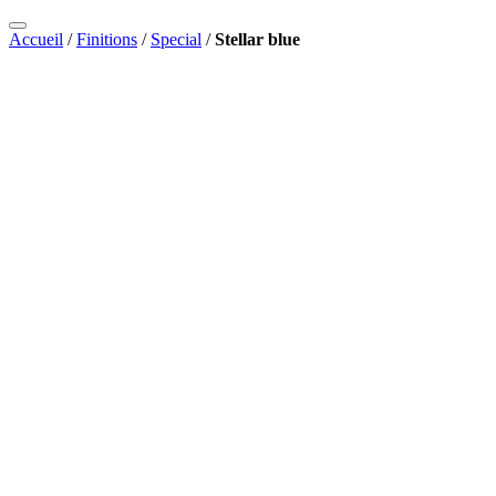
Accueil
/
Finitions
/
Special
/
Stellar blue