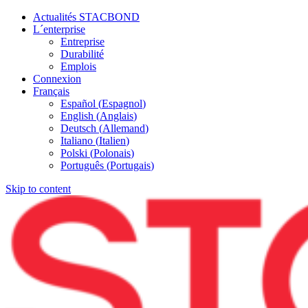
Actualités STACBOND
L´enterprise
Entreprise
Durabilité
Emplois
Connexion
Français
Español
(
Espagnol
)
English
(
Anglais
)
Deutsch
(
Allemand
)
Italiano
(
Italien
)
Polski
(
Polonais
)
Português
(
Portugais
)
Skip to content