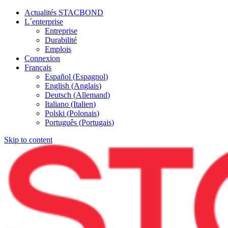
Actualités STACBOND
L´enterprise
Entreprise
Durabilité
Emplois
Connexion
Français
Español
(
Espagnol
)
English
(
Anglais
)
Deutsch
(
Allemand
)
Italiano
(
Italien
)
Polski
(
Polonais
)
Português
(
Portugais
)
Skip to content