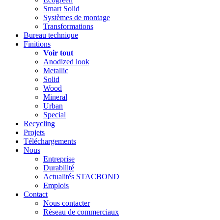
Smart Solid
Systèmes de montage
Transformations
Bureau technique
Finitions
Voir tout
Anodized look
Metallic
Solid
Wood
Mineral
Urban
Special
Recycling
Projets
Téléchargements
Nous
Entreprise
Durabilité
Actualités STACBOND
Emplois
Contact
Nous contacter
Réseau de commerciaux