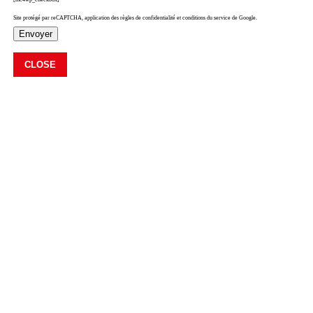
Site protégé par reCAPTCHA, application des règles de confidentialité et conditions du service de Google.
Envoyer
CLOSE