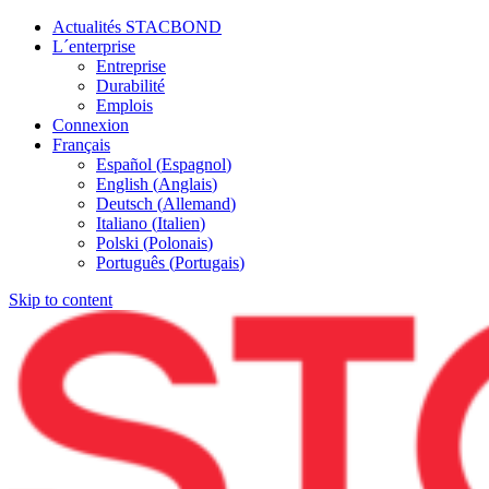
Actualités STACBOND
L´enterprise
Entreprise
Durabilité
Emplois
Connexion
Français
Español
(
Espagnol
)
English
(
Anglais
)
Deutsch
(
Allemand
)
Italiano
(
Italien
)
Polski
(
Polonais
)
Português
(
Portugais
)
Skip to content