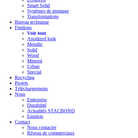
Smart Solid
Systèmes de montage
Transformations
Bureau technique
Finitions
Voir tout
Anodized look
Metallic
Solid
Wood
Mineral
Urban
Special
Recycling
Projets
Téléchargements
Nous
Entreprise
Durabilité
Actualités STACBOND
Emplois
Contact
Nous contacter
Réseau de commerciaux