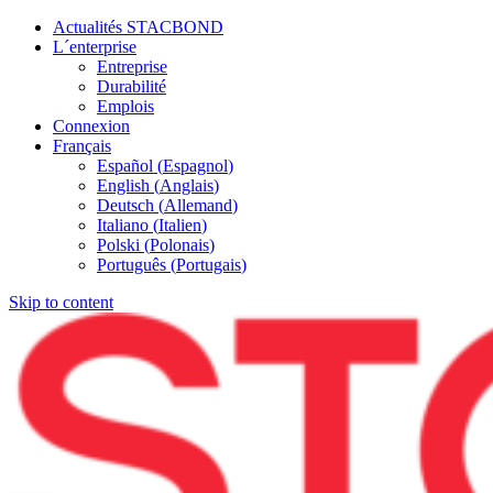
Actualités STACBOND
L´enterprise
Entreprise
Durabilité
Emplois
Connexion
Français
Español
(
Espagnol
)
English
(
Anglais
)
Deutsch
(
Allemand
)
Italiano
(
Italien
)
Polski
(
Polonais
)
Português
(
Portugais
)
Skip to content