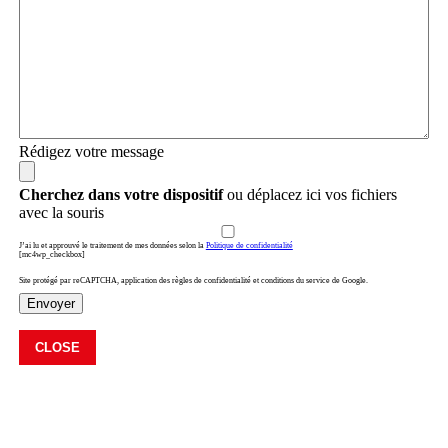
Rédigez votre message
Cherchez dans votre dispositif
ou déplacez ici vos fichiers
avec la souris
J’ai lu et approuvé le traitement de mes données selon la
Politique de confidentialité
[mc4wp_checkbox]
Site protégé par reCAPTCHA, application des règles de confidentialité et conditions du service de Google.
Envoyer
CLOSE