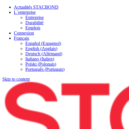
Actualités STACBOND
L´enterprise
Entreprise
Durabilité
Emplois
Connexion
Français
Español
(
Espagnol
)
English
(
Anglais
)
Deutsch
(
Allemand
)
Italiano
(
Italien
)
Polski
(
Polonais
)
Português
(
Portugais
)
Skip to content