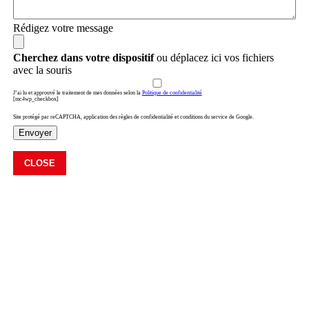
Rédigez votre message
Cherchez dans votre dispositif
ou déplacez ici vos fichiers
avec la souris
J’ai lu et approuvé le traitement de mes données selon la
Politique de confidentialité
[mc4wp_checkbox]
Site protégé par reCAPTCHA, application des règles de confidentialité et conditions du service de Google.
Envoyer
CLOSE