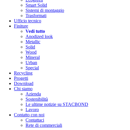
Smart Solid
Sistemi di montaggio
Trasformati
Ufficio tecnico
Finiture
Vedi tutto
Anodized look
Metallic
Solid
Wood
Mineral
Urban
Special
Recycling
Progetti
Download
Chi siamo
Azienda
Sostenibilità
Le ultime notizie su STACBOND
Lavoro
Contatto con noi
Contattaci
Rete di commerciali