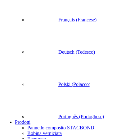
Français
(
Francese
)
Deutsch
(
Tedesco
)
Polski
(
Polacco
)
Português
(
Portoghese
)
Prodotti
Pannello composito STACBOND
Bobina verniciata
Ecogreen