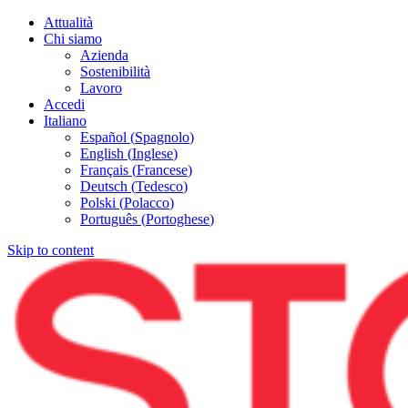
Attualità
Chi siamo
Azienda
Sostenibilità
Lavoro
Accedi
Italiano
Español
(
Spagnolo
)
English
(
Inglese
)
Français
(
Francese
)
Deutsch
(
Tedesco
)
Polski
(
Polacco
)
Português
(
Portoghese
)
Skip to content