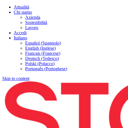
Attualità
Chi siamo
Azienda
Sostenibilità
Lavoro
Accedi
Italiano
Español
(
Spagnolo
)
English
(
Inglese
)
Français
(
Francese
)
Deutsch
(
Tedesco
)
Polski
(
Polacco
)
Português
(
Portoghese
)
Skip to content