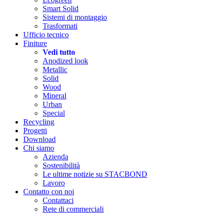
Smart Solid
Sistemi di montaggio
Trasformati
Ufficio tecnico
Finiture
Vedi tutto
Anodized look
Metallic
Solid
Wood
Mineral
Urban
Special
Recycling
Progetti
Download
Chi siamo
Azienda
Sostenibilità
Le ultime notizie su STACBOND
Lavoro
Contatto con noi
Contattaci
Rete di commerciali