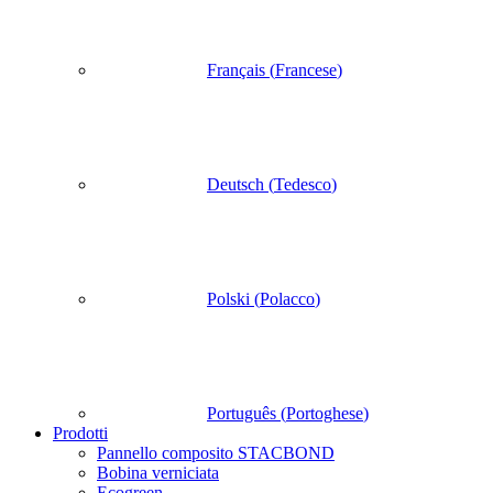
Français
(
Francese
)
Deutsch
(
Tedesco
)
Polski
(
Polacco
)
Português
(
Portoghese
)
Prodotti
Pannello composito STACBOND
Bobina verniciata
Ecogreen