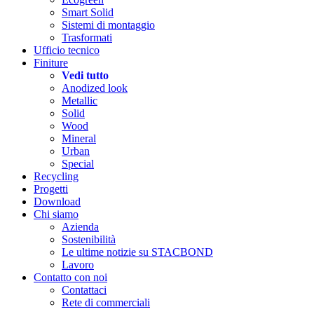
Smart Solid
Sistemi di montaggio
Trasformati
Ufficio tecnico
Finiture
Vedi tutto
Anodized look
Metallic
Solid
Wood
Mineral
Urban
Special
Recycling
Progetti
Download
Chi siamo
Azienda
Sostenibilità
Le ultime notizie su STACBOND
Lavoro
Contatto con noi
Contattaci
Rete di commerciali