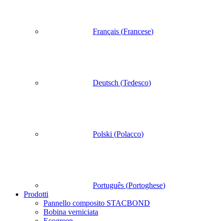
Français
(
Francese
)
Deutsch
(
Tedesco
)
Polski
(
Polacco
)
Português
(
Portoghese
)
Prodotti
Pannello composito STACBOND
Bobina verniciata
Ecogreen