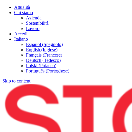
Attualità
Chi siamo
Azienda
Sostenibilità
Lavoro
Accedi
Italiano
Español
(
Spagnolo
)
English
(
Inglese
)
Français
(
Francese
)
Deutsch
(
Tedesco
)
Polski
(
Polacco
)
Português
(
Portoghese
)
Skip to content