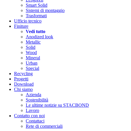
Smart Solid
Sistemi di montaggio
Trasformati
Ufficio tecnico
Finiture
Vedi tutto
Anodized look
Metallic
Solid
Wood
Mineral
Urban
Special
Recycling
Progetti
Download
Chi siamo
Azienda
Sostenibilità
Le ultime notizie su STACBOND
Lavoro
Contatto con noi
Contattaci
Rete di commerciali