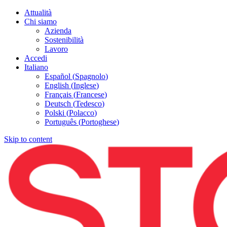
Attualità
Chi siamo
Azienda
Sostenibilità
Lavoro
Accedi
Italiano
Español
(
Spagnolo
)
English
(
Inglese
)
Français
(
Francese
)
Deutsch
(
Tedesco
)
Polski
(
Polacco
)
Português
(
Portoghese
)
Skip to content