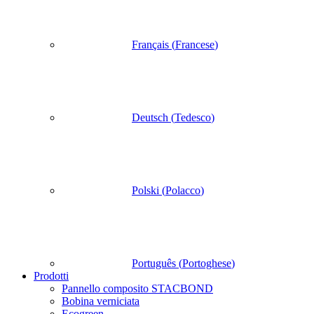
Français
(
Francese
)
Deutsch
(
Tedesco
)
Polski
(
Polacco
)
Português
(
Portoghese
)
Prodotti
Pannello composito STACBOND
Bobina verniciata
Ecogreen