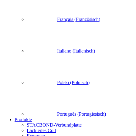
Français
(
Französisch
)
Italiano
(
Italienisch
)
Polski
(
Polnisch
)
Português
(
Portugiesisch
)
Produkte
STACBOND-Verbundplatte
Lackiertes Coil
Ecogreen