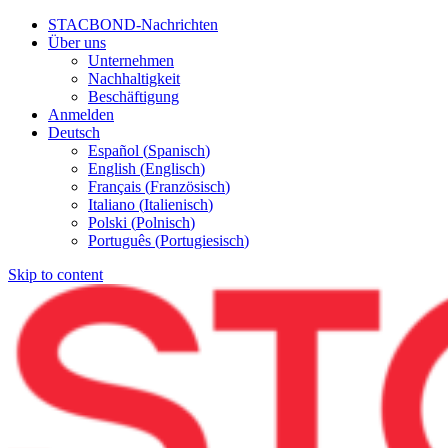
STACBOND-Nachrichten
Über uns
Unternehmen
Nachhaltigkeit
Beschäftigung
Anmelden
Deutsch
Español
(
Spanisch
)
English
(
Englisch
)
Français
(
Französisch
)
Italiano
(
Italienisch
)
Polski
(
Polnisch
)
Português
(
Portugiesisch
)
Skip to content