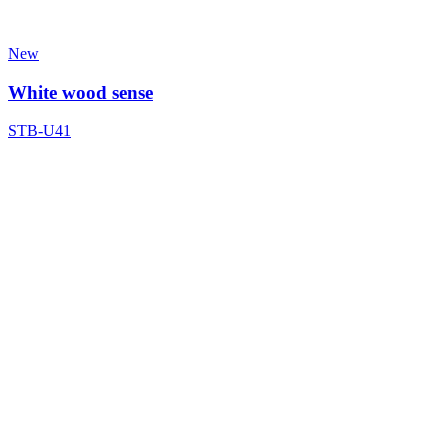
New
White wood sense
STB-U41