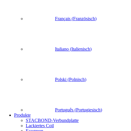
Français
(
Französisch
)
Italiano
(
Italienisch
)
Polski
(
Polnisch
)
Português
(
Portugiesisch
)
Produkte
STACBOND-Verbundplatte
Lackiertes Coil
Ecogreen