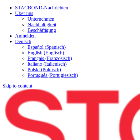
STACBOND-Nachrichten
Über uns
Unternehmen
Nachhaltigkeit
Beschäftigung
Anmelden
Deutsch
Español
(
Spanisch
)
English
(
Englisch
)
Français
(
Französisch
)
Italiano
(
Italienisch
)
Polski
(
Polnisch
)
Português
(
Portugiesisch
)
Skip to content