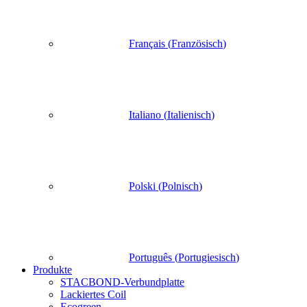
Français
(
Französisch
)
Italiano
(
Italienisch
)
Polski
(
Polnisch
)
Português
(
Portugiesisch
)
Produkte
STACBOND-Verbundplatte
Lackiertes Coil
Ecogreen