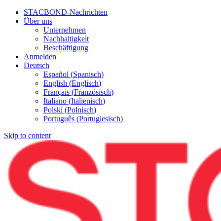
STACBOND-Nachrichten
Über uns
Unternehmen
Nachhaltigkeit
Beschäftigung
Anmelden
Deutsch
Español
(
Spanisch
)
English
(
Englisch
)
Français
(
Französisch
)
Italiano
(
Italienisch
)
Polski
(
Polnisch
)
Português
(
Portugiesisch
)
Skip to content