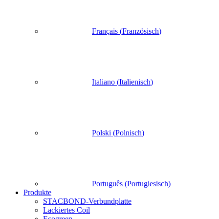
Français
(
Französisch
)
Italiano
(
Italienisch
)
Polski
(
Polnisch
)
Português
(
Portugiesisch
)
Produkte
STACBOND-Verbundplatte
Lackiertes Coil
Ecogreen