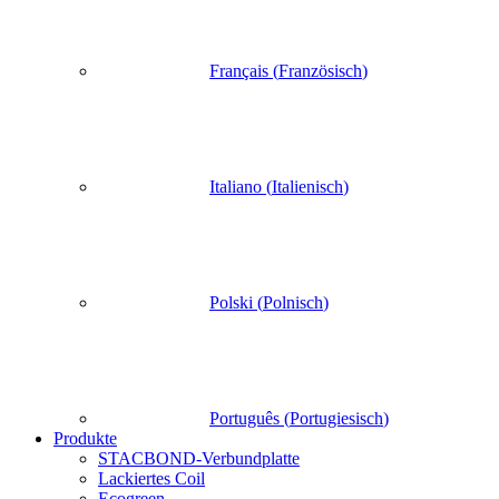
Français
(
Französisch
)
Italiano
(
Italienisch
)
Polski
(
Polnisch
)
Português
(
Portugiesisch
)
Produkte
STACBOND-Verbundplatte
Lackiertes Coil
Ecogreen