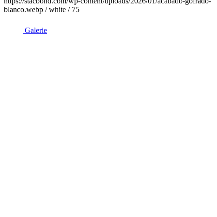
https://stacbond.com/wp-content/uploads/2026/01/acabado-gofrado-
blanco.webp / white / 75
Galerie