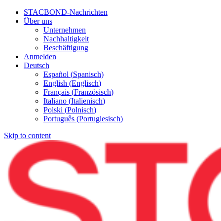
STACBOND-Nachrichten
Über uns
Unternehmen
Nachhaltigkeit
Beschäftigung
Anmelden
Deutsch
Español
(
Spanisch
)
English
(
Englisch
)
Français
(
Französisch
)
Italiano
(
Italienisch
)
Polski
(
Polnisch
)
Português
(
Portugiesisch
)
Skip to content