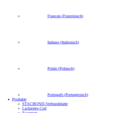
Français
(
Französisch
)
Italiano
(
Italienisch
)
Polski
(
Polnisch
)
Português
(
Portugiesisch
)
Produkte
STACBOND-Verbundplatte
Lackiertes Coil
Ecogreen