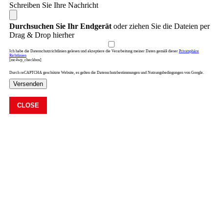
Schreiben Sie Ihre Nachricht
Durchsuchen Sie Ihr Endgerät
oder ziehen Sie die Dateien per
Drag & Drop hierher
Ich habe die Datenschutzrichtlinien gelesen und akzeptiere die Verarbeitung meiner Daten gemäß dieser
Privatsphäre
Richtlinien
[mc4wp_checkbox]
Durch reCAPTCHA geschützte Website, es gelten die Datenschutzbestimmungen und Nutzungsbedingungen von Google.
Versenden
CLOSE