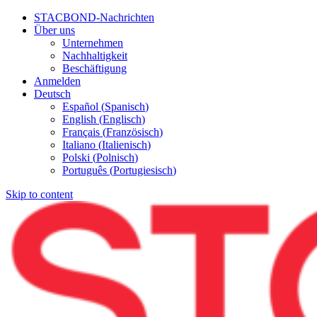
STACBOND-Nachrichten
Über uns
Unternehmen
Nachhaltigkeit
Beschäftigung
Anmelden
Deutsch
Español
(
Spanisch
)
English
(
Englisch
)
Français
(
Französisch
)
Italiano
(
Italienisch
)
Polski
(
Polnisch
)
Português
(
Portugiesisch
)
Skip to content