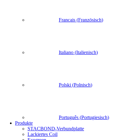
Français
(
Französisch
)
Italiano
(
Italienisch
)
Polski
(
Polnisch
)
Português
(
Portugiesisch
)
Produkte
STACBOND-Verbundplatte
Lackiertes Coil
Ecogreen