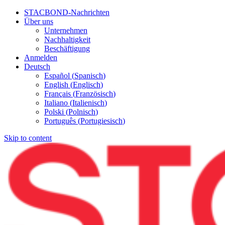
STACBOND-Nachrichten
Über uns
Unternehmen
Nachhaltigkeit
Beschäftigung
Anmelden
Deutsch
Español
(
Spanisch
)
English
(
Englisch
)
Français
(
Französisch
)
Italiano
(
Italienisch
)
Polski
(
Polnisch
)
Português
(
Portugiesisch
)
Skip to content