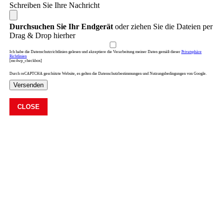
Schreiben Sie Ihre Nachricht
Durchsuchen Sie Ihr Endgerät
oder ziehen Sie die Dateien per
Drag & Drop hierher
Ich habe die Datenschutzrichtlinien gelesen und akzeptiere die Verarbeitung meiner Daten gemäß dieser
Privatsphäre
Richtlinien
[mc4wp_checkbox]
Durch reCAPTCHA geschützte Website, es gelten die Datenschutzbestimmungen und Nutzungsbedingungen von Google.
Versenden
CLOSE