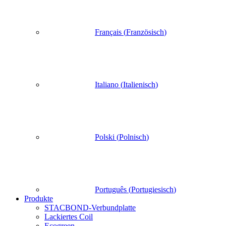
Français
(
Französisch
)
Italiano
(
Italienisch
)
Polski
(
Polnisch
)
Português
(
Portugiesisch
)
Produkte
STACBOND-Verbundplatte
Lackiertes Coil
Ecogreen