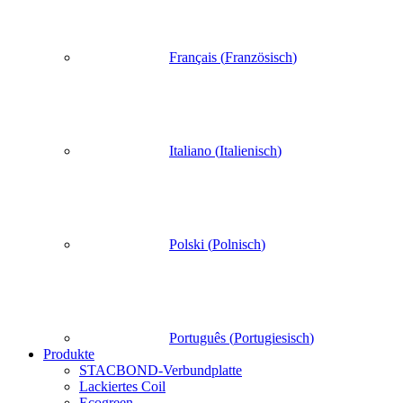
Français
(
Französisch
)
Italiano
(
Italienisch
)
Polski
(
Polnisch
)
Português
(
Portugiesisch
)
Produkte
STACBOND-Verbundplatte
Lackiertes Coil
Ecogreen