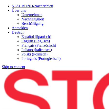
STACBOND-Nachrichten
Über uns
Unternehmen
Nachhaltigkeit
Beschäftigung
Anmelden
Deutsch
Español
(
Spanisch
)
English
(
Englisch
)
Français
(
Französisch
)
Italiano
(
Italienisch
)
Polski
(
Polnisch
)
Português
(
Portugiesisch
)
Skip to content