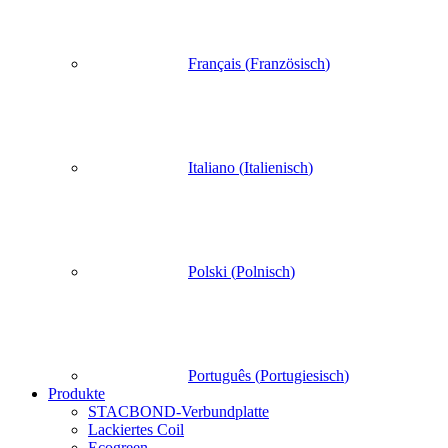
Français
(
Französisch
)
Italiano
(
Italienisch
)
Polski
(
Polnisch
)
Português
(
Portugiesisch
)
Produkte
STACBOND-Verbundplatte
Lackiertes Coil
Ecogreen