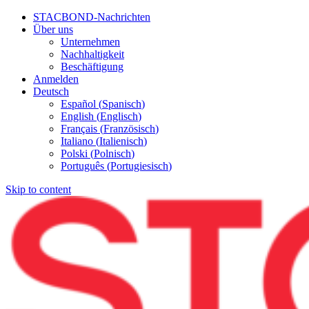
STACBOND-Nachrichten
Über uns
Unternehmen
Nachhaltigkeit
Beschäftigung
Anmelden
Deutsch
Español
(
Spanisch
)
English
(
Englisch
)
Français
(
Französisch
)
Italiano
(
Italienisch
)
Polski
(
Polnisch
)
Português
(
Portugiesisch
)
Skip to content