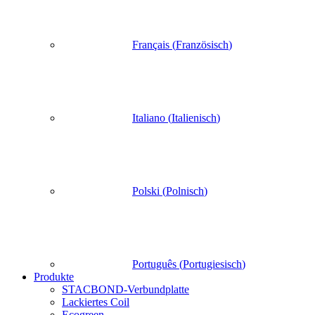
Français
(
Französisch
)
Italiano
(
Italienisch
)
Polski
(
Polnisch
)
Português
(
Portugiesisch
)
Produkte
STACBOND-Verbundplatte
Lackiertes Coil
Ecogreen