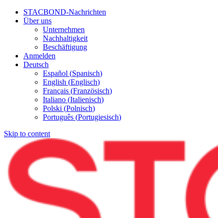
STACBOND-Nachrichten
Über uns
Unternehmen
Nachhaltigkeit
Beschäftigung
Anmelden
Deutsch
Español
(
Spanisch
)
English
(
Englisch
)
Français
(
Französisch
)
Italiano
(
Italienisch
)
Polski
(
Polnisch
)
Português
(
Portugiesisch
)
Skip to content