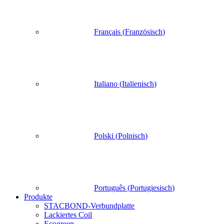
Français
(
Französisch
)
Italiano
(
Italienisch
)
Polski
(
Polnisch
)
Português
(
Portugiesisch
)
Produkte
STACBOND-Verbundplatte
Lackiertes Coil
Ecogreen