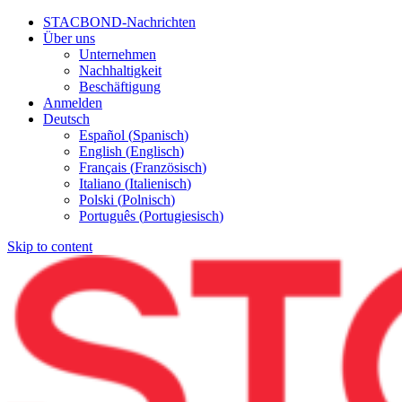
STACBOND-Nachrichten
Über uns
Unternehmen
Nachhaltigkeit
Beschäftigung
Anmelden
Deutsch
Español
(
Spanisch
)
English
(
Englisch
)
Français
(
Französisch
)
Italiano
(
Italienisch
)
Polski
(
Polnisch
)
Português
(
Portugiesisch
)
Skip to content