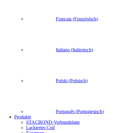
Français
(
Französisch
)
Italiano
(
Italienisch
)
Polski
(
Polnisch
)
Português
(
Portugiesisch
)
Produkte
STACBOND-Verbundplatte
Lackiertes Coil
Ecogreen