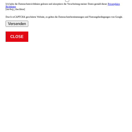
Ich habe die Datenschutzrichtlinien gelesen und akzeptiere die Verarbeitung meiner Daten gemäß dieser
Privatsphäre
Richtlinien
[mc4wp_checkbox]
Durch reCAPTCHA geschützte Website, es gelten die Datenschutzbestimmungen und Nutzungsbedingungen von Google.
Versenden
CLOSE