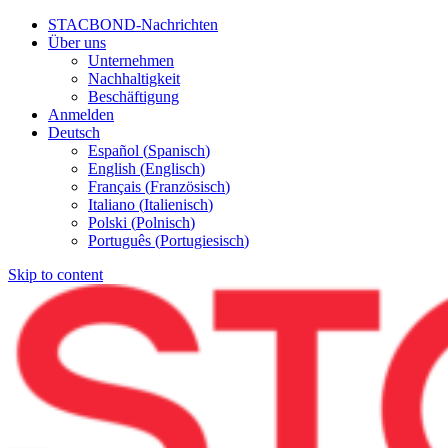
STACBOND-Nachrichten
Über uns
Unternehmen
Nachhaltigkeit
Beschäftigung
Anmelden
Deutsch
Español
(
Spanisch
)
English
(
Englisch
)
Français
(
Französisch
)
Italiano
(
Italienisch
)
Polski
(
Polnisch
)
Português
(
Portugiesisch
)
Skip to content