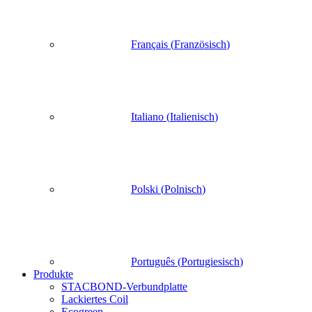
Français
(
Französisch
)
Italiano
(
Italienisch
)
Polski
(
Polnisch
)
Português
(
Portugiesisch
)
Produkte
STACBOND-Verbundplatte
Lackiertes Coil
Ecogreen