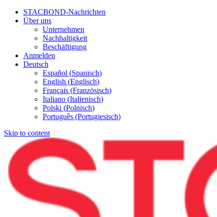
STACBOND-Nachrichten
Über uns
Unternehmen
Nachhaltigkeit
Beschäftigung
Anmelden
Deutsch
Español
(
Spanisch
)
English
(
Englisch
)
Français
(
Französisch
)
Italiano
(
Italienisch
)
Polski
(
Polnisch
)
Português
(
Portugiesisch
)
Skip to content