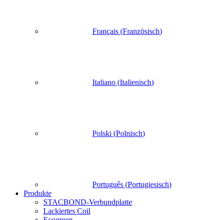
Français
(
Französisch
)
Italiano
(
Italienisch
)
Polski
(
Polnisch
)
Português
(
Portugiesisch
)
Produkte
STACBOND-Verbundplatte
Lackiertes Coil
Ecogreen