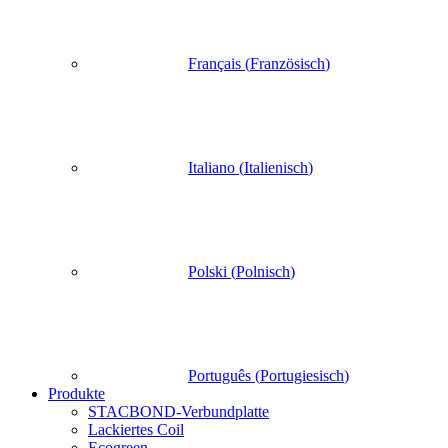
Français
(
Französisch
)
Italiano
(
Italienisch
)
Polski
(
Polnisch
)
Português
(
Portugiesisch
)
Produkte
STACBOND-Verbundplatte
Lackiertes Coil
Ecogreen