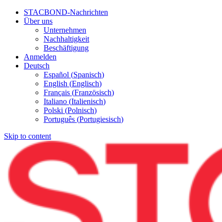
STACBOND-Nachrichten
Über uns
Unternehmen
Nachhaltigkeit
Beschäftigung
Anmelden
Deutsch
Español
(
Spanisch
)
English
(
Englisch
)
Français
(
Französisch
)
Italiano
(
Italienisch
)
Polski
(
Polnisch
)
Português
(
Portugiesisch
)
Skip to content