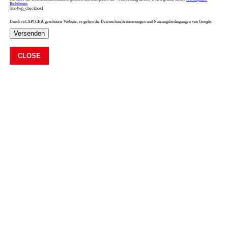
Richtlinien
[mc4wp_checkbox]
Durch reCAPTCHA geschützte Website, es gelten die Datenschutzbestimmungen und Nutzungsbedingungen von Google.
Versenden
CLOSE