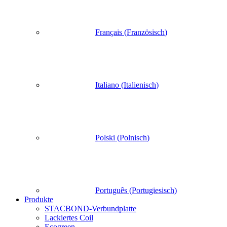
Français
(
Französisch
)
Italiano
(
Italienisch
)
Polski
(
Polnisch
)
Português
(
Portugiesisch
)
Produkte
STACBOND-Verbundplatte
Lackiertes Coil
Ecogreen