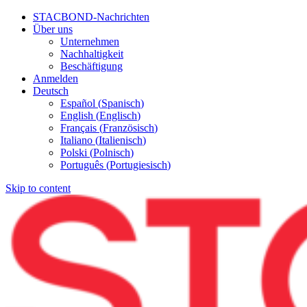
STACBOND-Nachrichten
Über uns
Unternehmen
Nachhaltigkeit
Beschäftigung
Anmelden
Deutsch
Español
(
Spanisch
)
English
(
Englisch
)
Français
(
Französisch
)
Italiano
(
Italienisch
)
Polski
(
Polnisch
)
Português
(
Portugiesisch
)
Skip to content