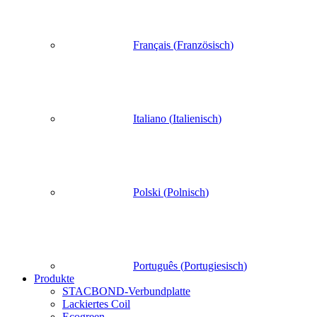
Français
(
Französisch
)
Italiano
(
Italienisch
)
Polski
(
Polnisch
)
Português
(
Portugiesisch
)
Produkte
STACBOND-Verbundplatte
Lackiertes Coil
Ecogreen