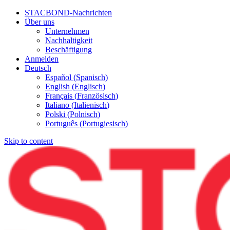
STACBOND-Nachrichten
Über uns
Unternehmen
Nachhaltigkeit
Beschäftigung
Anmelden
Deutsch
Español
(
Spanisch
)
English
(
Englisch
)
Français
(
Französisch
)
Italiano
(
Italienisch
)
Polski
(
Polnisch
)
Português
(
Portugiesisch
)
Skip to content