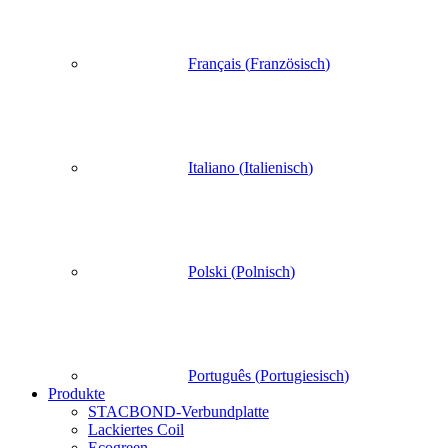
Français
(
Französisch
)
Italiano
(
Italienisch
)
Polski
(
Polnisch
)
Português
(
Portugiesisch
)
Produkte
STACBOND-Verbundplatte
Lackiertes Coil
Ecogreen