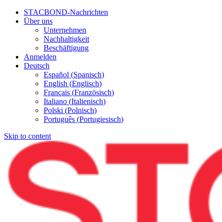
STACBOND-Nachrichten
Über uns
Unternehmen
Nachhaltigkeit
Beschäftigung
Anmelden
Deutsch
Español
(
Spanisch
)
English
(
Englisch
)
Français
(
Französisch
)
Italiano
(
Italienisch
)
Polski
(
Polnisch
)
Português
(
Portugiesisch
)
Skip to content