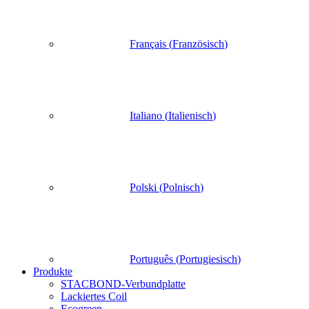
Français
(
Französisch
)
Italiano
(
Italienisch
)
Polski
(
Polnisch
)
Português
(
Portugiesisch
)
Produkte
STACBOND-Verbundplatte
Lackiertes Coil
Ecogreen