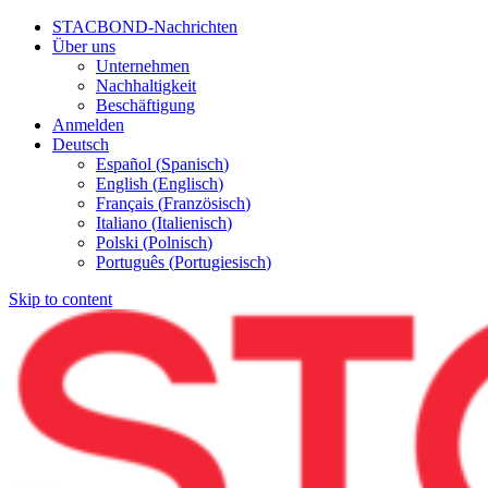
STACBOND-Nachrichten
Über uns
Unternehmen
Nachhaltigkeit
Beschäftigung
Anmelden
Deutsch
Español
(
Spanisch
)
English
(
Englisch
)
Français
(
Französisch
)
Italiano
(
Italienisch
)
Polski
(
Polnisch
)
Português
(
Portugiesisch
)
Skip to content