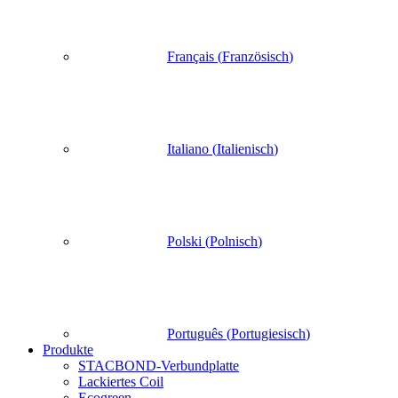
Français
(
Französisch
)
Italiano
(
Italienisch
)
Polski
(
Polnisch
)
Português
(
Portugiesisch
)
Produkte
STACBOND-Verbundplatte
Lackiertes Coil
Ecogreen