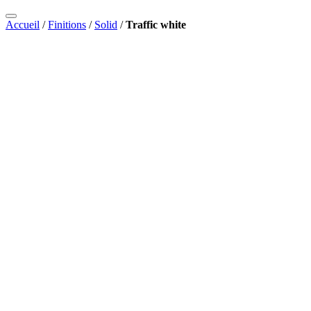
Accueil
/
Finitions
/
Solid
/
Traffic white