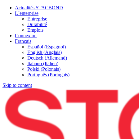
Actualités STACBOND
L´enterprise
Entreprise
Durabilité
Emplois
Connexion
Français
Español
(
Espagnol
)
English
(
Anglais
)
Deutsch
(
Allemand
)
Italiano
(
Italien
)
Polski
(
Polonais
)
Português
(
Portugais
)
Skip to content