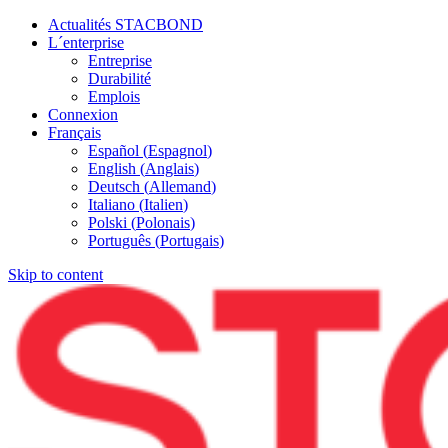
Actualités STACBOND
L´enterprise
Entreprise
Durabilité
Emplois
Connexion
Français
Español
(
Espagnol
)
English
(
Anglais
)
Deutsch
(
Allemand
)
Italiano
(
Italien
)
Polski
(
Polonais
)
Português
(
Portugais
)
Skip to content