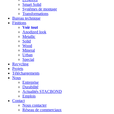
Smart Solid
Systèmes de montage
Transformations
Bureau technique
Finitions
Voir tout
Anodized look
Metallic
Solid
Wood
Mineral
Urban
Special
Recycling
Projets
Téléchargements
Nous
Entreprise
Durabilité
Actualités STACBOND
Emplois
Contact
Nous contacter
Réseau de commerciaux