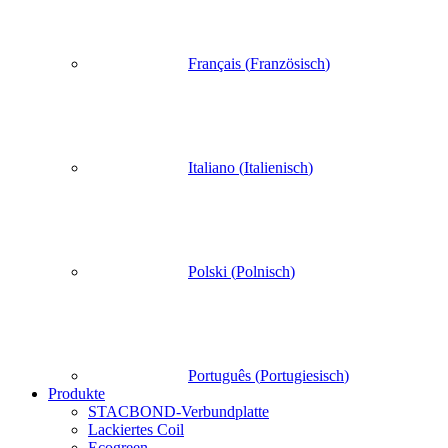
Français
(
Französisch
)
Italiano
(
Italienisch
)
Polski
(
Polnisch
)
Português
(
Portugiesisch
)
Produkte
STACBOND-Verbundplatte
Lackiertes Coil
Ecogreen