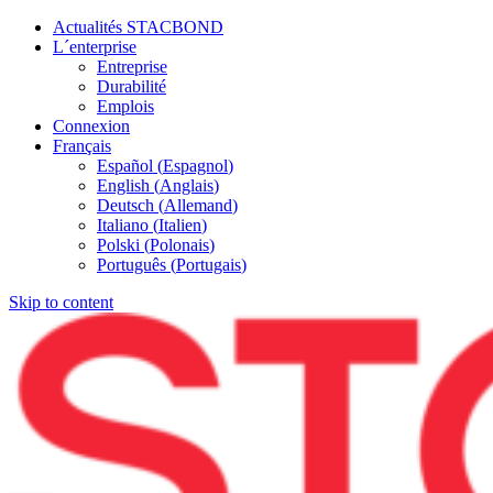
Actualités STACBOND
L´enterprise
Entreprise
Durabilité
Emplois
Connexion
Français
Español
(
Espagnol
)
English
(
Anglais
)
Deutsch
(
Allemand
)
Italiano
(
Italien
)
Polski
(
Polonais
)
Português
(
Portugais
)
Skip to content