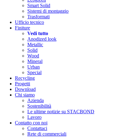
Smart Solid
Sistemi di montaggio
Trasformati
Ufficio tecnico
Finiture
Vedi tutto
Anodized look
Metallic
Solid
Wood
Mineral
Urban
Special
Recycling
Progetti
Download
Chi siamo
Azienda
Sostenibilità
Le ultime notizie su STACBOND
Lavoro
Contatto con noi
Contattaci
Rete di commerciali