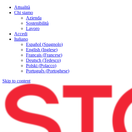
Attualità
Chi siamo
Azienda
Sostenibilità
Lavoro
Accedi
Italiano
Español
(
Spagnolo
)
English
(
Inglese
)
Français
(
Francese
)
Deutsch
(
Tedesco
)
Polski
(
Polacco
)
Português
(
Portoghese
)
Skip to content