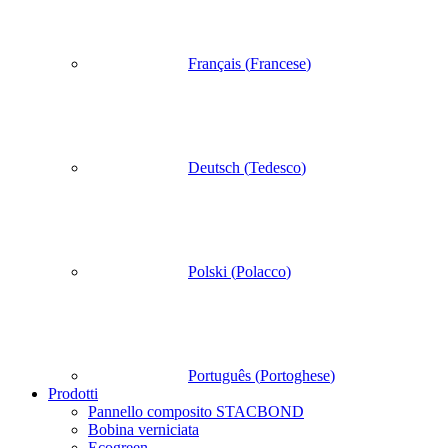
Français
(
Francese
)
Deutsch
(
Tedesco
)
Polski
(
Polacco
)
Português
(
Portoghese
)
Prodotti
Pannello composito STACBOND
Bobina verniciata
Ecogreen