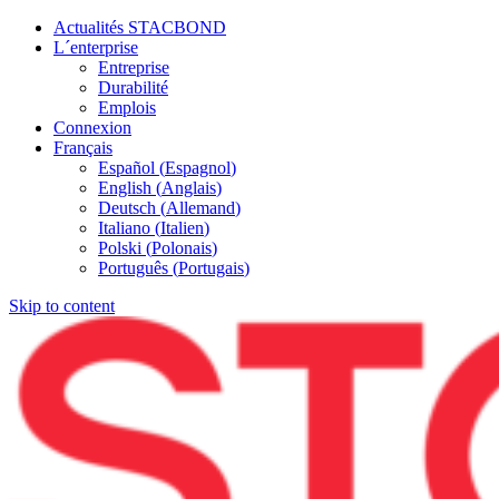
Actualités STACBOND
L´enterprise
Entreprise
Durabilité
Emplois
Connexion
Français
Español
(
Espagnol
)
English
(
Anglais
)
Deutsch
(
Allemand
)
Italiano
(
Italien
)
Polski
(
Polonais
)
Português
(
Portugais
)
Skip to content