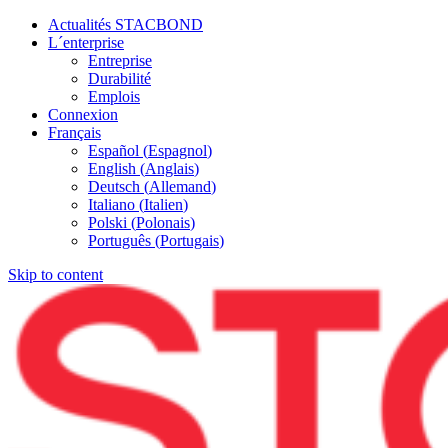
Actualités STACBOND
L´enterprise
Entreprise
Durabilité
Emplois
Connexion
Français
Español
(
Espagnol
)
English
(
Anglais
)
Deutsch
(
Allemand
)
Italiano
(
Italien
)
Polski
(
Polonais
)
Português
(
Portugais
)
Skip to content