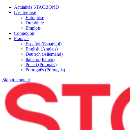
Actualités STACBOND
L´enterprise
Entreprise
Durabilité
Emplois
Connexion
Français
Español
(
Espagnol
)
English
(
Anglais
)
Deutsch
(
Allemand
)
Italiano
(
Italien
)
Polski
(
Polonais
)
Português
(
Portugais
)
Skip to content