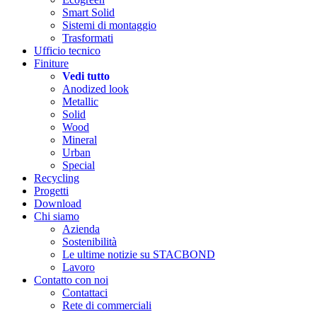
Smart Solid
Sistemi di montaggio
Trasformati
Ufficio tecnico
Finiture
Vedi tutto
Anodized look
Metallic
Solid
Wood
Mineral
Urban
Special
Recycling
Progetti
Download
Chi siamo
Azienda
Sostenibilità
Le ultime notizie su STACBOND
Lavoro
Contatto con noi
Contattaci
Rete di commerciali