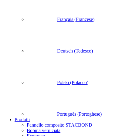
Français
(
Francese
)
Deutsch
(
Tedesco
)
Polski
(
Polacco
)
Português
(
Portoghese
)
Prodotti
Pannello composito STACBOND
Bobina verniciata
Ecogreen