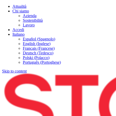
Attualità
Chi siamo
Azienda
Sostenibilità
Lavoro
Accedi
Italiano
Español
(
Spagnolo
)
English
(
Inglese
)
Français
(
Francese
)
Deutsch
(
Tedesco
)
Polski
(
Polacco
)
Português
(
Portoghese
)
Skip to content