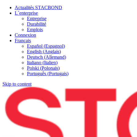
Actualités STACBOND
L´enterprise
Entreprise
Durabilité
Emplois
Connexion
Français
Español
(
Espagnol
)
English
(
Anglais
)
Deutsch
(
Allemand
)
Italiano
(
Italien
)
Polski
(
Polonais
)
Português
(
Portugais
)
Skip to content