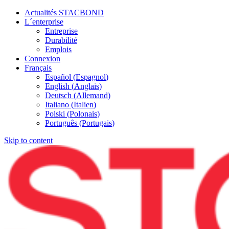
Actualités STACBOND
L´enterprise
Entreprise
Durabilité
Emplois
Connexion
Français
Español
(
Espagnol
)
English
(
Anglais
)
Deutsch
(
Allemand
)
Italiano
(
Italien
)
Polski
(
Polonais
)
Português
(
Portugais
)
Skip to content