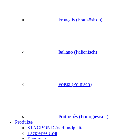
Français
(
Französisch
)
Italiano
(
Italienisch
)
Polski
(
Polnisch
)
Português
(
Portugiesisch
)
Produkte
STACBOND-Verbundplatte
Lackiertes Coil
Ecogreen