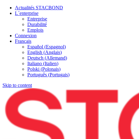
Actualités STACBOND
L´enterprise
Entreprise
Durabilité
Emplois
Connexion
Français
Español
(
Espagnol
)
English
(
Anglais
)
Deutsch
(
Allemand
)
Italiano
(
Italien
)
Polski
(
Polonais
)
Português
(
Portugais
)
Skip to content