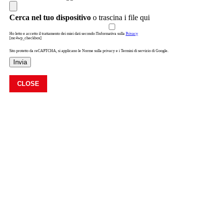
Cerca nel tuo dispositivo
o trascina i file qui
Ho letto e accetto il trattamento dei miei dati secondo l'Informativa sulla
Privacy
[mc4wp_checkbox]
Sito protetto da reCAPTCHA, si applicano le Norme sulla privacy e i Termini di servizio di Google.
Invia
CLOSE