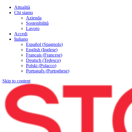
Attualità
Chi siamo
Azienda
Sostenibilità
Lavoro
Accedi
Italiano
Español
(
Spagnolo
)
English
(
Inglese
)
Français
(
Francese
)
Deutsch
(
Tedesco
)
Polski
(
Polacco
)
Português
(
Portoghese
)
Skip to content