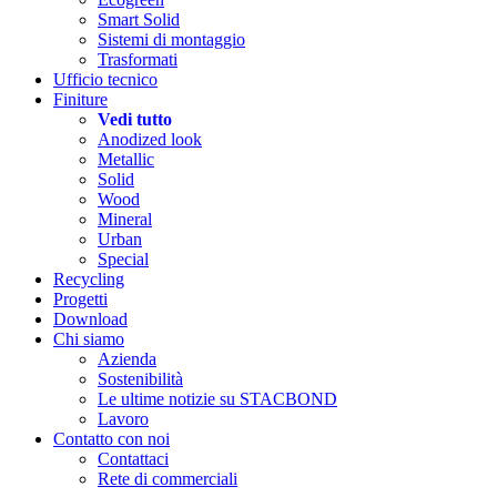
Smart Solid
Sistemi di montaggio
Trasformati
Ufficio tecnico
Finiture
Vedi tutto
Anodized look
Metallic
Solid
Wood
Mineral
Urban
Special
Recycling
Progetti
Download
Chi siamo
Azienda
Sostenibilità
Le ultime notizie su STACBOND
Lavoro
Contatto con noi
Contattaci
Rete di commerciali