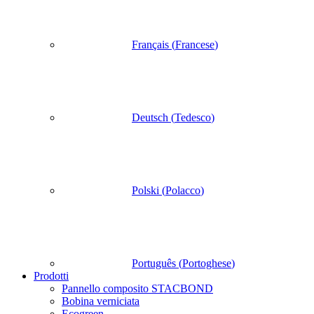
Français
(
Francese
)
Deutsch
(
Tedesco
)
Polski
(
Polacco
)
Português
(
Portoghese
)
Prodotti
Pannello composito STACBOND
Bobina verniciata
Ecogreen